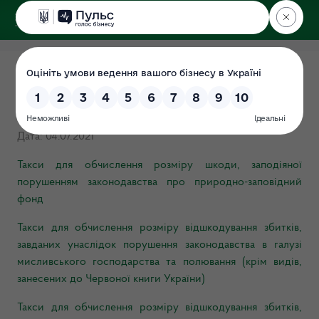
ДЕРЖЕКОІНСПЕКЦІЯ
у Чернігівській області
Такси та методики
нарахування збитків
Дата: 04.07.2021
Такси для обчислення розміру шкоди, заподіяної
порушенням законодавства про природно-заповідний
фонд
Такси для обчислення розміру відшкодування збитків,
завданих унаслідок порушення законодавства в галузі
мисливського господарства та полювання (крім видів,
занесених до Червоної книги України)
Такси для обчислення розміру відшкодування збитків,