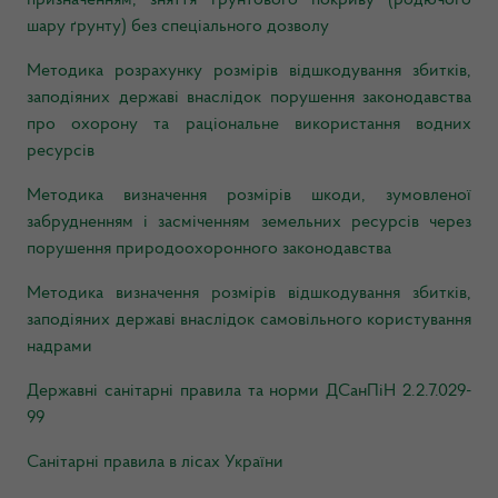
призначенням, зняття ґрунтового покриву (родючого
шару ґрунту) без спеціального дозволу
Методика розрахунку розмірів відшкодування збитків,
заподіяних державі внаслідок порушення законодавства
про охорону та раціональне використання водних
ресурсів
Методика визначення розмірів шкоди, зумовленої
забрудненням і засміченням земельних ресурсів через
порушення природоохоронного законодавства
Методика визначення розмірів відшкодування збитків,
заподіяних державі внаслідок самовільного користування
надрами
Державні санітарні правила та норми ДСанПіН 2.2.7.029-
99
Санітарні правила в лісах України