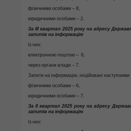
фізичними особами – 8,
юридичними особами – 2.
За
І
І
І
к
вартал
2025 року на адресу Державно
запитів на інформацію
Із них:
електронною поштою – 6,
через органи влади – 7.
Запити на інформацію, ініційовані наступними
фізичними особами – 6,
юридичними особами – 7.
За
ІI квартал
2025 року на адресу Державно
запитів на інформацію
Із них: