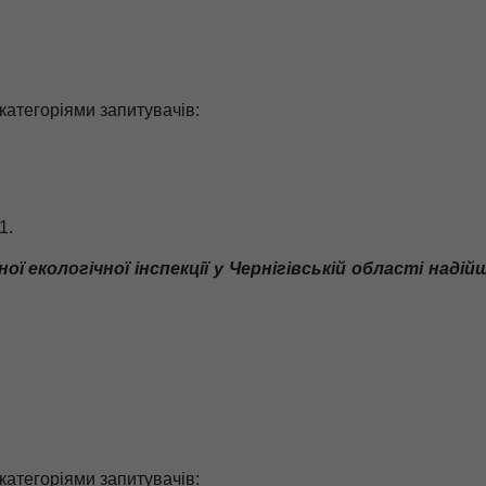
 категоріями запитувачів:
1
.
ої екологічної інспекції у Чернігівській області наді
 категоріями запитувачів: