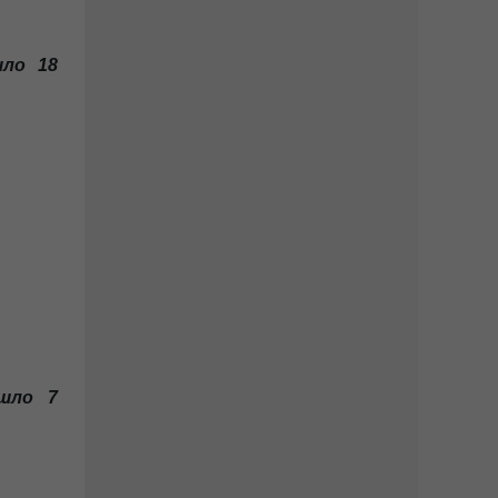
йшло 18
йшло 7