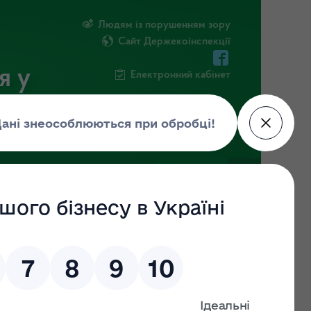
Людям із порушенням зору
Сайт Держекоінспекції
я у
Електронний кабінет
ЧНА ІНФОРМАЦІЯ
НОВИНИ
о