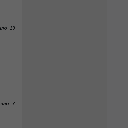
йшло 13
ійшло 7