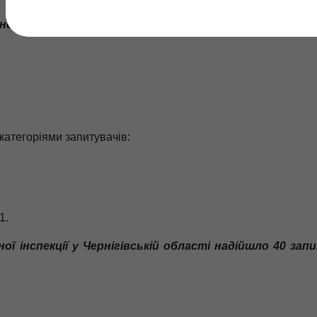
ї екологічної інспекції у Чернігівській області над
 категоріями запитувачів:
1
.
ої інспекції у Чернігівській області надійшло 40 зап