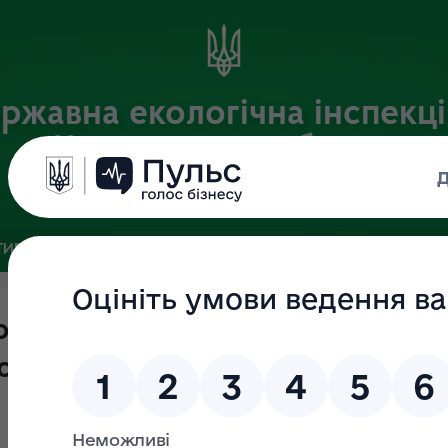
ржавна екологічна інспекці
Чернігівській області
Офіційний веб-портал
ИВНА БАЗА
ЗВ’ЯЗКИ ІЗ ГРОМАДСЬКІСТЮ ТА ЗМІ
ПУБЛІ
 Держекоінспекції запитів на
о Закону України «Про доступ д