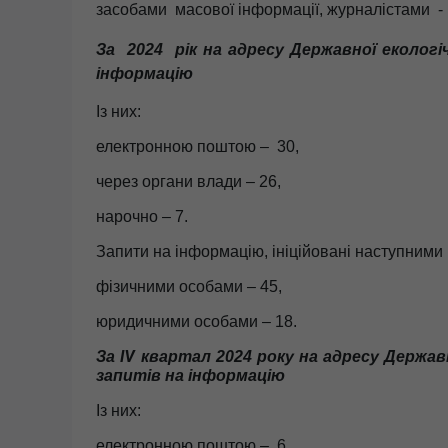
засобами масової інформації, журналістами
- 
За 2024 рік на адресу Державної екологіч
інформацію
Із них:
електронною поштою – 30,
через органи влади – 26,
нарочно – 7.
Запити на інформацію, ініційовані наступними
фізичними особами – 45,
юридичними особами – 18.
За
кв
артал
2024 року на адресу Державн
Ⅳ
запитів на інформацію
Із них:
електронною поштою – 6,